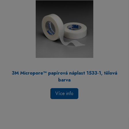
3M Micropore™ papírová náplast 1533-1, tělová
barva
Více info