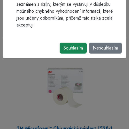
seznámen s riziky, kterým se vystavuji v důsledku
3M Micropore™ Papírová náplast 1530-0
možného chybného vyhodnocení informací, které
jsou určeny odborníkům, přičemž tato rizika zcela
Více info
akceptuji.
Souhlasím
Nesouhlasím
3M Microfoam™ Chirurgická náplast 1528-1