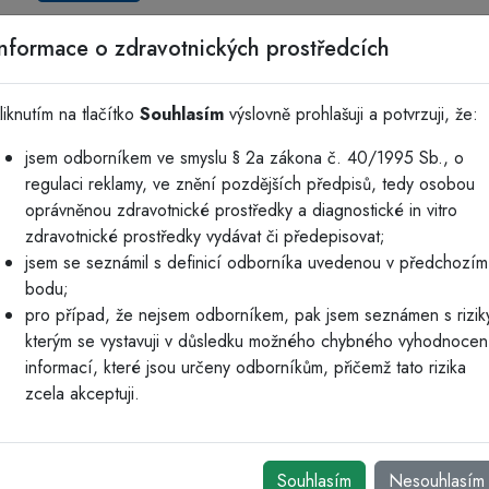
Informace o zdravotnických prostředcích
liknutím na tlačítko
Souhlasím
výslovně prohlašuji a potvrzuji, že:
jsem odborníkem ve smyslu § 2a zákona č. 40/1995 Sb., o
regulaci reklamy, ve znění pozdějších předpisů, tedy osobou
oprávněnou zdravotnické prostředky a diagnostické in vitro
zdravotnické prostředky vydávat či předepisovat;
jsem se seznámil s definicí odborníka uvedenou v předchozím
bodu;
pro případ, že nejsem odborníkem, pak jsem seznámen s rizik
kterým se vystavuji v důsledku možného chybného vyhodnocen
informací, které jsou určeny odborníkům, přičemž tato rizika
zcela akceptuji.
Souhlasím
Nesouhlasím