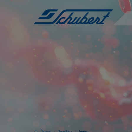
Úvod
Značky
Immy