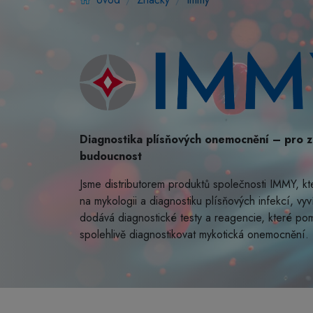
Diagnostika plísňových onemocnění – pro z
budoucnost
Jsme distributorem produktů společnosti IMMY, kte
na mykologii a diagnostiku plísňových infekcí, vyví
dodává diagnostické testy a reagencie, které pom
spolehlivě diagnostikovat mykotická onemocnění.