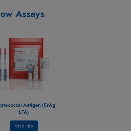
Flow Assays
ptococcal Antigen (CrAg
LFA)
Více info