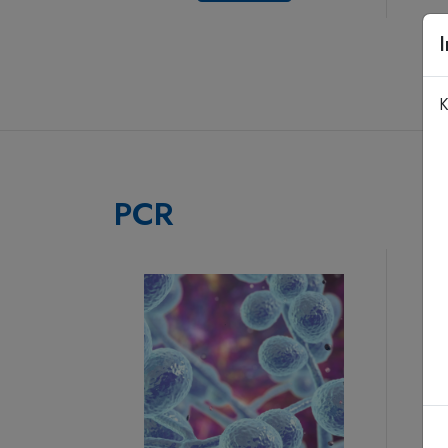
K
PCR