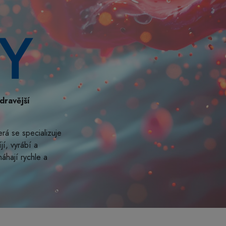
dravější
rá se specializuje
jí, vyrábí a
áhají rychle a