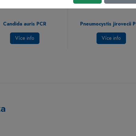
Candida auris PCR
Pneumocystis jirovecii 
Více info
Více info
za