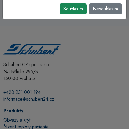
Souhlasím
Nesouhlasím
Schubert CZ spol. s r.o.
Na Bělidle 995/8
150 00 Praha 5
+420 251 001 194
informace@schubert24.cz
Produkty
Obvazy a krytí
Řízení teploty pacienta