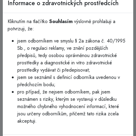
Informace o zdravotnických prostředcích
3M čepelka 9690 (na vlasy a husté ochlupení) pro 3M
chirurgický stříhací strojek 9661L
Kliknutím na tlačítko
Souhlasím
výslovně prohlašuji a
Na jedinečný čepelový nástavec pro 3M Chirurgický holicí
potvrzuji, že:
strojek s otočnou hlavou 9661 lze nasadit otočné (9660) nebo
jsem odborníkem ve smyslu § 2a zákona č. 40/1995
speciální (9690) čepele na vlasy a husté ochlupení. Zajišťuje
Sb., o regulaci reklamy, ve znění pozdějších
maximální kontakt čepele s kůží po celou dobu. Design
předpisů, tedy osobou oprávněnou zdravotnické
čepele se snadno přizpůsobí hladkému nebo zešikmenému
prostředky a diagnostické in vitro zdravotnické
stylu holení. 3M chirurgický stříhací strojek 9661L s pohyblivou
prostředky vydávat či předepisovat;
hlavicí s moderní čepelí 9660 se stal hlavní volbou pro týmy
jsem se seznámil s definicí odborníka uvedenou v
na předoperačním oddělení, neurologickém, kardiologickém a
předchozím bodu;
porodnickém oddělení i na pohotovostních odděleních.
pro případ, že nejsem odborníkem, pak jsem
Odstraňuje ochlupení u neurologických a
seznámen s riziky, kterým se vystavuji v důsledku
neurotraumatologických zákroků
možného chybného vyhodnocení informací, které
Odstraňuje vlasy a silné tělesné ochlupení
jsou určeny odborníkům, přičemž tato rizika zcela
Snižuje riziko křížové kontaminace jednorázovými
akceptuji.
čepelemi
Čepel se snadno nasazuje a vysouvá