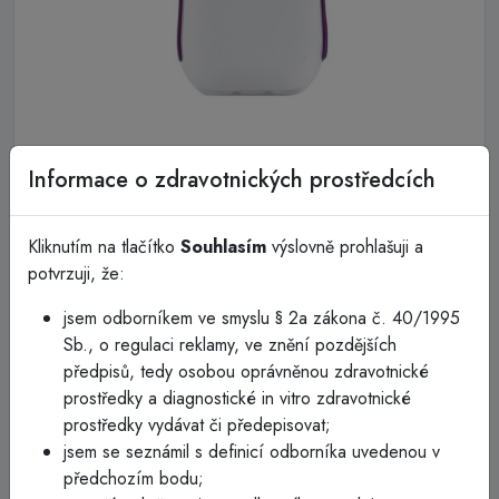
Informace o zdravotnických prostředcích
3M Chirurgický stříhací strojek
9661L s otočnou hlavou
Kliknutím na tlačítko
Souhlasím
výslovně prohlašuji a
potvrzuji, že:
3M Chirurgický stříhací strojek s pohyblivou hlavicí
9661,nabíjecí (bez nabíječky/kabelu)
jsem odborníkem ve smyslu § 2a zákona č. 40/1995
Sb., o regulaci reklamy, ve znění pozdějších
Poznejte rozdíl, který poskytne otočná hlava. Chirurgický
předpisů, tedy osobou oprávněnou zdravotnické
stříhací strojek 3M 9661L s otočnou hlavou usnadňuje
prostředky a diagnostické in vitro zdravotnické
bezpečné a pohodlné stříhání pacientů. Při použití spolu s
prostředky vydávat či předepisovat;
čepelí 9660 má otočná hlava schopnost přesně kopírovat
jsem se seznámil s definicí odborníka uvedenou v
obrysy těla, kožní záhyby a vrásky. Na jedinečný čepelový
předchozím bodu;
nástavec pro chirurgický stříhací strojek 3M s otočnou hlavou