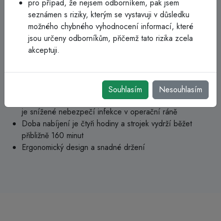
pro případ, že nejsem odborníkem, pak jsem
9661L lze nasadit otočnou (9660) nebo speciální (9690)
seznámen s riziky, kterým se vystavuji v důsledku
soupravu stříhací čepele a zajistit tak vždy dokonalý kontakt
možného chybného vyhodnocení informací, které
čepele s kůží. Snadné stříhání naplocho i našikmo díky řešení
jsou určeny odborníkům, přičemž tato rizika zcela
čepele. Nástavec 9661L s moderní čepelí 9660 je
akceptuji.
vyhledávanou pomůckou pro předoperační, neurologická a
kardiologická oddělení i porodnice a pohotovost. 1 Study EM-
05-013632
Souhlasím
Nesouhlasím
Riziko poškrábání nedosahuje ani 2 procent a díky tomu
je snížené nebezpečí infekce v operační ráně
Doba nabíjení je čtyři hodiny a strojek vydrží běžet
přibližně 160 minut
Ergonomický design a snadné držení