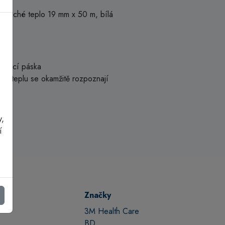
o suché teplo 19 mm x 50 m, bílá
balící páska
u teplu se okamžitě rozpoznají
y,
í
Značky
3M Health Care
BD