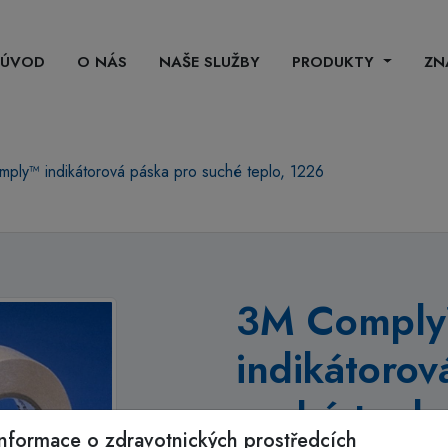
ÚVOD
O NÁS
NAŠE SLUŽBY
PRODUKTY
ZN
ply™ indikátorová páska pro suché teplo, 1226
3M Compl
indikátorov
suché teplo
Informace o zdravotnických prostředcích