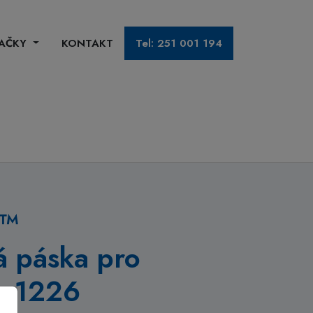
AČKY
KONTAKT
Tel: 251 001 194
y™
á páska pro
, 1226