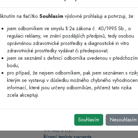
Comply™ indikátorová páska pr
liknutím na tlačítko
Souhlasím
výslovně prohlašuji a potvrzuji, že:
48 kotoučků/krabice
jsem odborníkem ve smyslu § 2a zákona č. 40/1995 Sb., o
Hlavní informace
regulaci reklamy, ve znění pozdějších předpisů, tedy osobou
Navržena pro použití jako 
oprávněnou zdravotnické prostředky a diagnostické in vitro
Předměty vystavené suchém
zdravotnické prostředky vydávat či předepisovat;
48 kotoučků/krabice
jsem se seznámil s definicí odborníka uvedenou v předchozím
bodu;
pro případ, že nejsem odborníkem, pak jsem seznámen s rizik
kterým se vystavuji v důsledku možného chybného vyhodnocen
informací, které jsou určeny odborníkům, přičemž tato rizika
zcela akceptuji.
Produkty
Souhlasím
Nesouhlasím
Obvazy a krytí
Řízení teploty pacienta