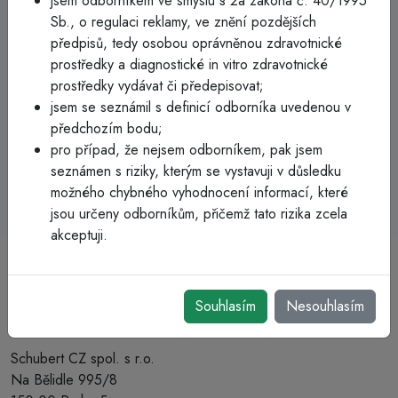
jsem odborníkem ve smyslu § 2a zákona č. 40/1995
Sb., o regulaci reklamy, ve znění pozdějších
Hlavní informace
předpisů, tedy osobou oprávněnou zdravotnické
prostředky a diagnostické in vitro zdravotnické
Jedinečné vývody na tekutiny minimalizují hromadění
prostředky vydávat či předepisovat;
tekutin na povrchu přikrývky
jsem se seznámil s definicí odborníka uvedenou v
Rovnoměrná perforace po celé přikrývce zajišťuje
předchozím bodu;
rovnoměrné konvektivní zahřívání
pro případ, že nejsem odborníkem, pak jsem
Měkké, RTG nekontrastní materiály umožňují snímkování
seznámen s riziky, kterým se vystavuji v důsledku
možného chybného vyhodnocení informací, které
jsou určeny odborníkům, přičemž tato rizika zcela
akceptuji.
Souhlasím
Nesouhlasím
Schubert CZ spol. s r.o.
Na Bělidle 995/8